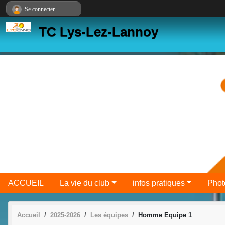
Panneau de gestion des cookies
Se connecter
TC Lys-Lez-Lannoy
ACCUEIL
La vie du club
infos pratiques
Phot
Accueil
2025-2026
Les équipes
Homme Equipe 1