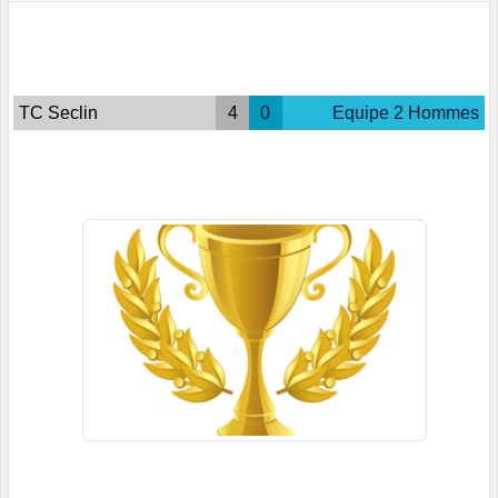
TC Seclin
4
0
Equipe 2 Hommes