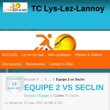
Panneau de gestion des cookies
TC Lys-Lez-Lannoy
ACCUEIL
La vie du club
infos pratiques
Photos & Vidéos
Discussions
Réservation
Contact & Plan
Le
dimanche
Accueil
Equipe 2 vs Seclin
12
EQUIPE 2 VS SECLIN
MARS
2017
Division 3 Equipe 2
/ Contre
TC Seclin
Le
dimanche
12
mars
2017
de 09h à 12h