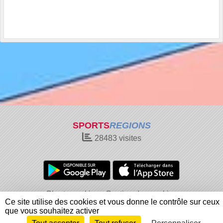
SPORTS
REGIONS
28483
visites
Charte cookies
Gestion des cookies
Ce site utilise des cookies et vous donne le contrôle sur ceux
Informations légales
Signaler un contenu inapproprié
que vous souhaitez activer