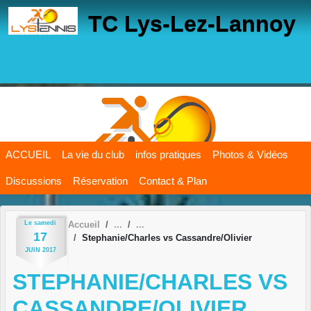
Panneau de gestion des cookies
TC Lys-Lez-Lannoy
ACCUEIL
La vie du club
infos pratiques
Photos & Vidéos
Discussions
Réservation
Contact & Plan
Le
samedi
Accueil
17
Stephanie/Charles vs Cassandre/Olivier
JUIN
2017
STEPHANIE/CHARLES VS
CASSANDRE/OLIVIER