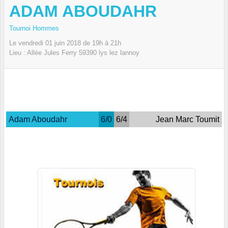
ADAM ABOUDAHR
Tournoi Hommes
Le
vendredi
01
juin
2018
de 19h à 21h
Lieu :
Allée Jules Ferry
59390
lys lez lannoy
Adam Aboudahr
6/0
6/4
Jean Marc Toumit