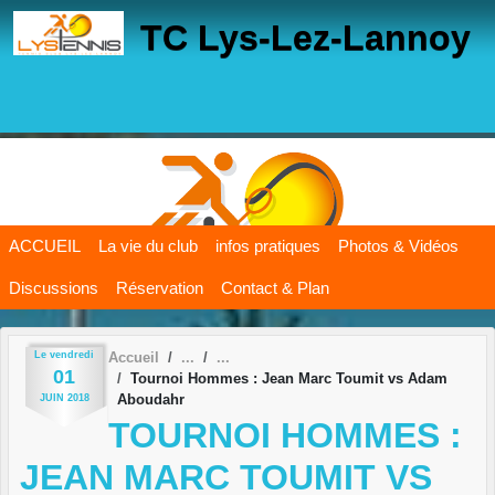
Panneau de gestion des cookies
TC Lys-Lez-Lannoy
ACCUEIL
La vie du club
infos pratiques
Photos & Vidéos
Discussions
Réservation
Contact & Plan
Le
vendredi
Accueil
01
Tournoi Hommes : Jean Marc Toumit vs Adam
Aboudahr
JUIN
2018
TOURNOI HOMMES :
JEAN MARC TOUMIT VS