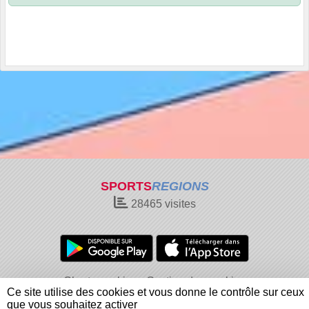
SPORTS
REGIONS
28465
visites
Charte cookies
Gestion des cookies
Ce site utilise des cookies et vous donne le contrôle sur ceux
Informations légales
Signaler un contenu inapproprié
que vous souhaitez activer