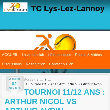
Panneau de gestion des cookies
TC Lys-Lez-Lannoy
ACCUEIL
La vie du club
infos pratiques
Photos & Vidéos
Discussions
Réservation
Contact & Plan
Le
samedi
Accueil
02
Tournoi 11/12 Ans : Arthur Nicol vs Arthur Avrin
JUIN
2018
TOURNOI 11/12 ANS :
ARTHUR NICOL VS