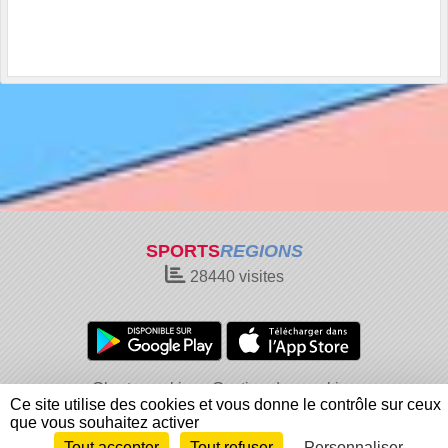
SPORTS
REGIONS
28440
visites
Charte cookies
Gestion des cookies
Ce site utilise des cookies et vous donne le contrôle sur ceux
Informations légales
Signaler un contenu inapproprié
que vous souhaitez activer
Tout accepter
Tout refuser
Personnaliser