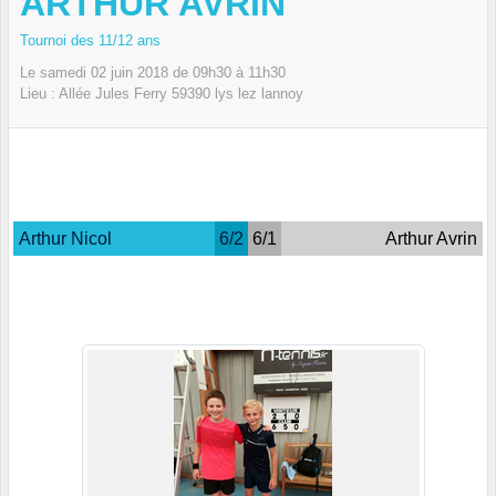
ARTHUR AVRIN
Tournoi des 11/12 ans
Le
samedi
02
juin
2018
de 09h30 à 11h30
Lieu :
Allée Jules Ferry
59390
lys lez lannoy
Arthur Nicol
6/2
6/1
Arthur Avrin