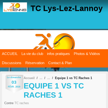
Panneau de gestion des cookies
TC Lys-Lez-Lannoy
ACCUEIL
La vie du club
infos pratiques
Photos & Vidéos
Discussions
Réservation
Contact & Plan
Le
dimanche
Accueil
Equipe 1 vs TC Raches 1
03
EQUIPE 1 VS TC
FÉVR.
2019
RACHES 1
Contre
TC raches