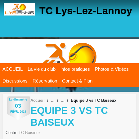
Panneau de gestion des cookies
TC Lys-Lez-Lannoy
ACCUEIL
La vie du club
infos pratiques
Photos & Vidéos
Discussions
Réservation
Contact & Plan
Le
dimanche
Accueil
Equipe 3 vs TC Baiseux
03
EQUIPE 3 VS TC
FÉVR.
2019
BAISEUX
Contre
TC Baisieux