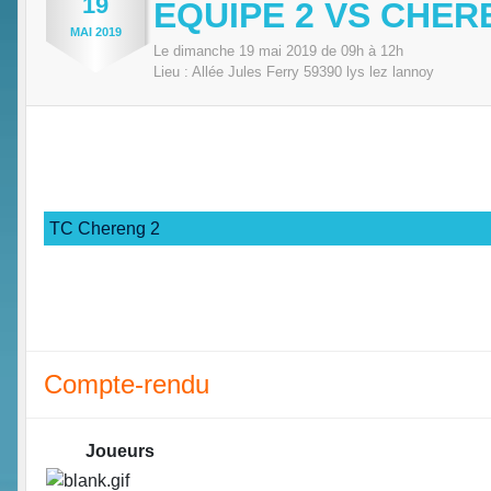
19
EQUIPE 2 VS CHER
MAI
2019
Le
dimanche
19
mai
2019
de 09h à 12h
Lieu :
Allée Jules Ferry
59390
lys lez lannoy
TC Chereng 2
Compte-rendu
Joueurs