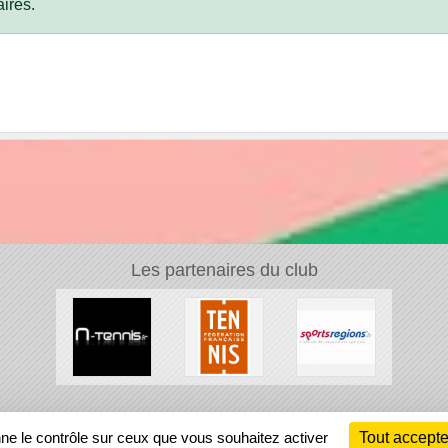
ires.
Les partenaires du club
Ch
nne le contrôle sur ceux que vous souhaitez activer
Tout accepte