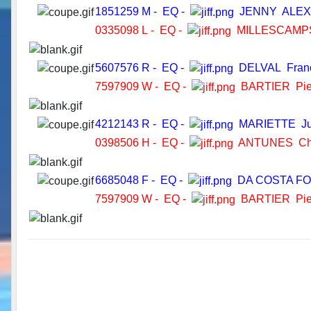
1851259 M - EQ -
JENNY ALEX
0335098 L - EQ -
MILLESCAMP
5607576 R - EQ -
DELVAL Franc
7597909 W - EQ -
BARTIER Pier
4212143 R - EQ -
MARIETTE Jul
0398506 H - EQ -
ANTUNES Chr
6685048 F - EQ -
DA COSTA FO
7597909 W - EQ -
BARTIER Pie