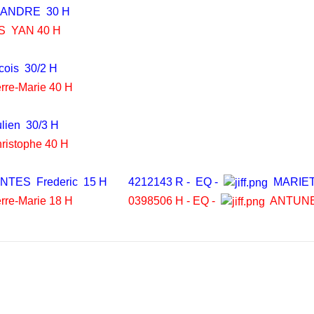
ANDRE 30 H
S YAN 40 H
ois 30/2 H
re-Marie 40 H
ien 30/3 H
istophe 40 H
NTES Frederic 15 H
4212143 R - EQ -
MARIET
rre-Marie 18 H
0398506 H - EQ -
ANTUNE