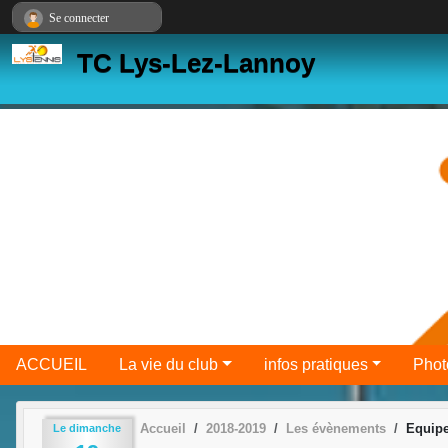
Panneau de gestion des cookies
Se connecter
TC Lys-Lez-Lannoy
ACCUEIL
La vie du club
infos pratiques
Phot
Accueil
2018-2019
Les évènements
Equipe
Le
dimanche