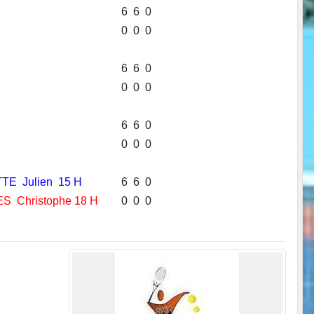
6
6
0
0
0
0
6
6
0
0
0
0
6
6
0
0
0
0
TE Julien 15 H
6
6
0
S Christophe 18 H
0
0
0