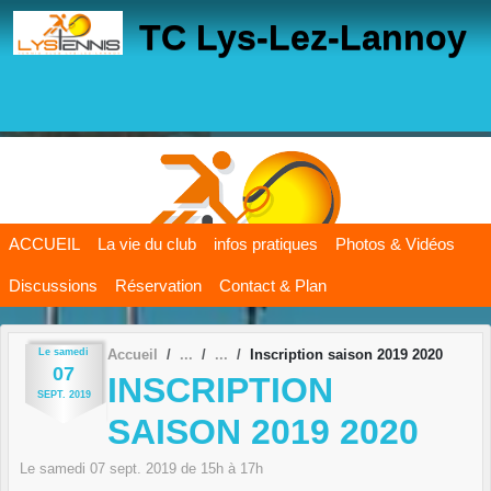
Panneau de gestion des cookies
TC Lys-Lez-Lannoy
ACCUEIL
La vie du club
infos pratiques
Photos & Vidéos
Discussions
Réservation
Contact & Plan
Le
samedi
Accueil
Inscription saison 2019 2020
07
INSCRIPTION
SEPT.
2019
SAISON 2019 2020
Le
samedi
07
sept.
2019
de 15h à 17h