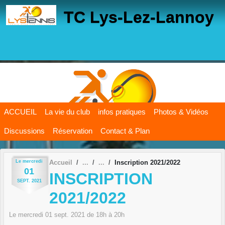
Panneau de gestion des cookies
TC Lys-Lez-Lannoy
ACCUEIL
La vie du club
infos pratiques
Photos & Vidéos
Discussions
Réservation
Contact & Plan
Le
mercredi
Accueil
Inscription 2021/2022
01
INSCRIPTION
SEPT.
2021
2021/2022
Le
mercredi
01
sept.
2021
de 18h à 20h