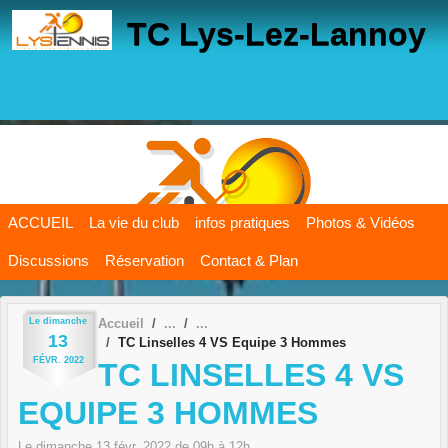
Panneau de gestion des cookies
TC Lys-Lez-Lannoy
ACCUEIL
La vie du club
infos pratiques
Photos & Vidéos
Discussions
Réservation
Contact & Plan
Le
dimanche
Accueil
13
TC Linselles 4 VS Equipe 3 Hommes
FÉVR.
2022
TC LINSELLES 4 VS
EQUIPE 3 HOMMES
Le
dimanche
13
févr.
2022
de 09h à 12h