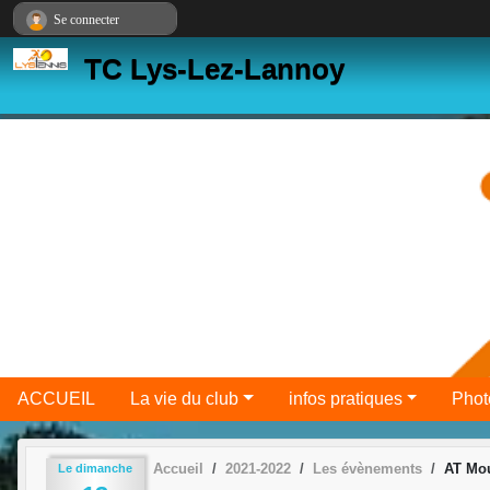
Panneau de gestion des cookies
Se connecter
TC Lys-Lez-Lannoy
ACCUEIL
La vie du club
infos pratiques
Phot
Accueil
2021-2022
Les évènements
AT Mo
Le
dimanche