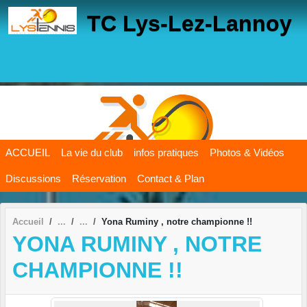
Panneau de gestion des cookies
TC Lys-Lez-Lannoy
ACCUEIL
La vie du club
infos pratiques
Photos & Vidéos
Discussions
Réservation
Contact & Plan
Accueil
Yona Ruminy , notre championne !!
YONA RUMINY , NOTRE
CHAMPIONNE !!