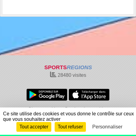
SPORTS
REGIONS
28480
visites
Charte cookies
Gestion des cookies
Ce site utilise des cookies et vous donne le contrôle sur ceux
Informations légales
Signaler un contenu inapproprié
que vous souhaitez activer
Tout accepter
Tout refuser
Personnaliser
Envie de participer ?
Connexion