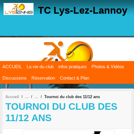
Panneau de gestion des cookies
TC Lys-Lez-Lannoy
ACCUEIL
La vie du club
infos pratiques
Photos & Vidéos
Discussions
Réservation
Contact & Plan
Accueil
Tournoi du club des 11/12 ans
TOURNOI DU CLUB DES
11/12 ANS