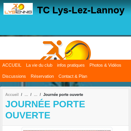
Panneau de gestion des cookies
TC Lys-Lez-Lannoy
ACCUEIL
La vie du club
infos pratiques
Photos & Vidéos
Discussions
Réservation
Contact & Plan
Accueil
Journée porte ouverte
JOURNÉE PORTE
OUVERTE